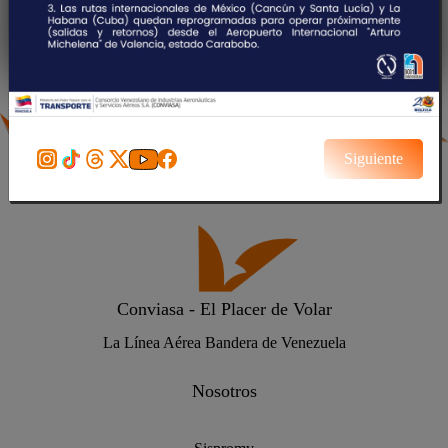
VENEZUELA - VIG
VENEZUELA - PMV
Siguiente
Conviasa - El Placer de Volar
La Línea Aérea Bandera de Venezuela
Nosotros